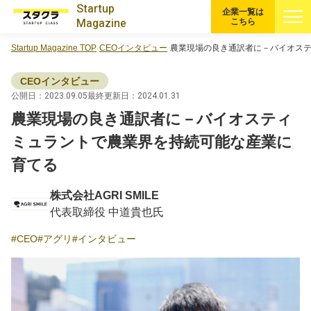
Startup
企業一覧は
Magazine
こちら
Startup Magazine TOP
CEOインタビュー
農業現場の良き通訳者に－バイオス
すべての記事
CEOインタビュー
注目スタートアップ
公開日：2023.09.05
最終更新日：2024.01.31
農業現場の良き通訳者に－バイオスティ
イベント・セミナー
ミュラントで農業界を持続可能な産業に
育てる
特集記事
株式会社AGRI SMILE
CEOインタビュー
代表取締役 中道貴也氏
CEO
アグリ
インタビュー
転職
大学発スタートアップ