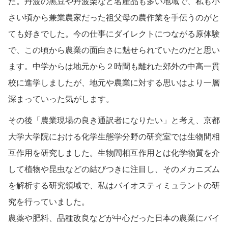
た。丹波の黒豆や丹波栗など名産品も多い地域で、私も小
さい頃から兼業農家だった祖父母の農作業を手伝うのがと
ても好きでした。今の仕事にダイレクトにつながる原体験
で、この頃から農業の面白さに魅せられていたのだと思い
ます。中学からは地元から２時間も離れた郊外の中高一貫
校に進学しましたが、地元や農業に対する思いはより一層
深まっていった気がします。
その後「農業現場の良き通訳者になりたい」と考え、京都
大学大学院における化学生態学分野の研究室では生物間相
互作用を研究しました。生物間相互作用とは化学物質を介
して植物や昆虫などの結びつきに注目し、そのメカニズム
を解析する研究領域で、私はバイオスティミュラントの研
究を行っていました。
農薬や肥料、品種改良などが中心だった日本の農業にバイ