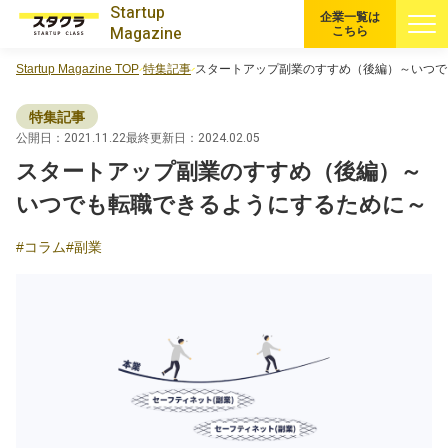
Startup
企業一覧は
Magazine
こちら
Startup Magazine TOP
特集記事
スタートアップ副業のすすめ（後編）～いつで
すべての記事
特集記事
注目スタートアップ
公開日：2021.11.22
最終更新日：2024.02.05
スタートアップ副業のすすめ（後編）～
イベント・セミナー
いつでも転職できるようにするために～
コラム
副業
特集記事
CEOインタビュー
転職
大学発スタートアップ