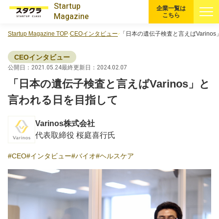
Startup
企業一覧は
Magazine
こちら
Startup Magazine TOP
CEOインタビュー
「日本の遺伝子検査と言えばVarino
すべての記事
CEOインタビュー
注目スタートアップ
公開日：2021.05.24
最終更新日：2024.02.07
「日本の遺伝子検査と言えばVarinos」と
イベント・セミナー
言われる日を目指して
特集記事
Varinos株式会社
代表取締役 桜庭喜行氏
CEOインタビュー
CEO
インタビュー
バイオ
ヘルスケア
転職
大学発スタートアップ