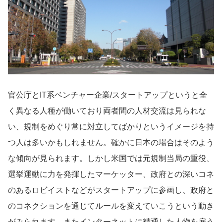
導入事例
Startup Magazine
官公庁とIT系ベンチャー企業/スタートアップというと全
く異なる人種が働いており両者間の人材交流は見られな
い、規制をめぐり常に対立してばかりというイメージを持
つ人は多いかもしれません。確かに日本の場合はそのよう
な傾向が見られます。しかし米国では元規制当局の重役、
選挙運動に力を発揮したマーケッター、政府との深いコネ
のあるロビイストなどがスタートアップに参画し、政府と
のコネクションを通じてルールを変えていこうという動き
がみられます。またインターネットに精通した人物を雇う