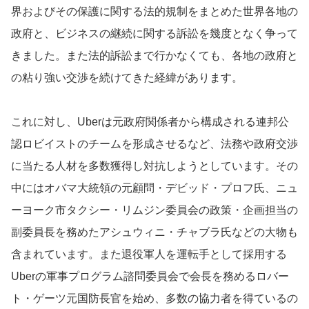
界およびその保護に関する法的規制をまとめた世界各地の
政府と、ビジネスの継続に関する訴訟を幾度となく争って
きました。また法的訴訟まで行かなくても、各地の政府と
の粘り強い交渉を続けてきた経緯があります。
これに対し、Uberは元政府関係者から構成される連邦公
認ロビイストのチームを形成させるなど、法務や政府交渉
に当たる人材を多数獲得し対抗しようとしています。その
中にはオバマ大統領の元顧問・デビッド・プロフ氏、ニュ
ーヨーク市タクシー・リムジン委員会の政策・企画担当の
副委員長を務めたアシュウィニ・チャブラ氏などの大物も
含まれています。また退役軍人を運転手として採用する
Uberの軍事プログラム諮問委員会で会長を務めるロバー
ト・ゲーツ元国防長官を始め、多数の協力者を得ているの