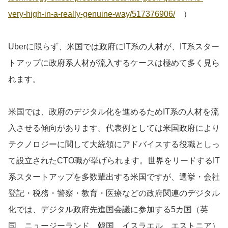
very-high-in-a-really-genuine-way/517376906/
）
Uberに限らず、米国では政府にIT系の人材が、IT系スター
トアップに政府系人材が流入するケースは極めて多く見ら
れます。
米国では、政府のデジタル化を進めるためIT系の人材を流
入させる傾向があります。代表例としては米国政府により
テクノロジーに関して大統領にアドバイスする役職としっ
て設立されたCTO職が挙げられます。世界をリードするIT
系スタートアップを多数輩出する米国ですが、選挙・会社
登記・税務・警察・教育・医療などの政府関連のデジタル
化では、デジタル政府先進国会議に参加する5カ国（英
国、ニュージーランド、韓国、イスラエル、エストニア）