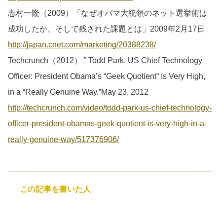
志村一隆（2009）「なぜオバマ大統領のネット選挙術は
成功したか、そして残された課題とは」2009年2月17日
http://japan.cnet.com/marketing/20388238/
Techcrunch（2012） ” Todd Park, US Chief Technology
Officer: President Obama’s “Geek Quotient” Is Very High,
in a “Really Genuine Way.”May 23, 2012
http://techcrunch.com/video/todd-park-us-chief-technology-
officer-president-obamas-geek-quotient-is-very-high-in-a-
really-genuine-way/517376906/
この記事を書いた人