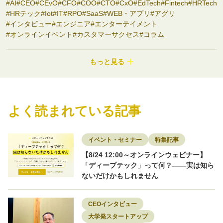
AI
CEO
CEvO
CFO
COO
CTO
CxO
EdTech
Fintech
HRTech
HRテック
Iot
IT
RPO
SaaS
WEB・アプリ
アグリ
インタビュー
エンジニア
エンターテイメント
オンラインイベント
カスタマーサクセス
コラム
コンサルティング
コンシューマーbiz
サステナビリティ
システム開発
シニアサービス
スタートアップ支援
セミナー
もっと見る
ディープテック
ナノテク
バイオ
フード
プロダクトマネージャー
ヘルスケア
ポストコンサル
マーケティング
モビリティ
ロボティクス
ワークライフバランス
不動産
事業開発
介護
副業
医療
医療・ヘルスケア
商社
よく読まれている記事
地域を盛り上げる
地方スタートアップ
地方創生
大学発スタートアップ
女性限定
宇宙
導入事例
小売
建設
採用
採用事例
教育・Edtech
新素材
物流
特集記事
環境
環境エネルギー
知財
研究者
研究開発
素材
脱炭素
転職
イベント・セミナー
特集記事
転職者インタビュー
【8/24 12:00～オンラインウェビナー】
「ディープテック」って何？——実は知ら
ないだけかもしれません
CEOインタビュー
大学発スタートアップ