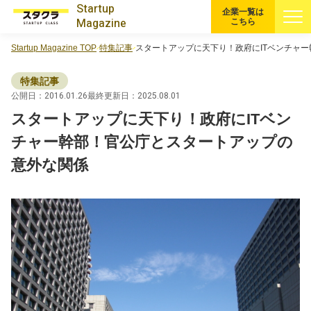
Startup
企業一覧は
Magazine
こちら
Startup Magazine TOP
特集記事
スタートアップに天下り！政府にITベンチャ
すべての記事
特集記事
注目スタートアップ
公開日：2016.01.26
最終更新日：2025.08.01
スタートアップに天下り！政府にITベン
イベント・セミナー
チャー幹部！官公庁とスタートアップの
意外な関係
特集記事
CEOインタビュー
転職
大学発スタートアップ