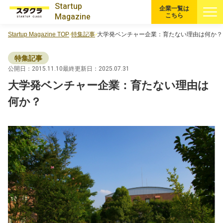
Startup
企業一覧は
Magazine
こちら
Startup Magazine TOP
特集記事
大学発ベンチャー企業：育たない理由は何か？
すべての記事
特集記事
注目スタートアップ
公開日：2015.11.10
最終更新日：2025.07.31
大学発ベンチャー企業：育たない理由は
イベント・セミナー
何か？
特集記事
CEOインタビュー
転職
大学発スタートアップ