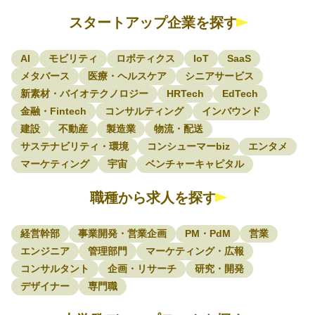
スタートアップ企業を探す
AI
モビリティ
ロボティクス
IoT
SaaS
メタバース
医療・ヘルスケア
シニアサービス
新素材・バイオテクノロジー
HRTech
EdTech
金融・Fintech
コンサルティング
インバウンド
建設
不動産
製造業
物流・配送
サステナビリティ・環境
コンシューマーbiz
エンタメ
マーケティング
宇宙
ベンチャーキャピタル
職種から求人を探す
経営幹部
事業開発・営業企画
PM・PdM
営業
エンジニア
管理部門
マーケティング・広報
コンサルタント
企画・リサーチ
研究・開発
デザイナー
専門職