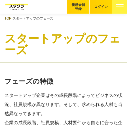
新規会員
ログイン
登録
TOP
スタートアップのフェーズ
ブックマーク
スタートアップのフェ
企業を探す
ーズ
適性診断
無料・5分
スタクラが選ばれる理由
フェーズの特徴
スタートアップ厳選の仕組み
スタートアップ企業はその成長段階によってビジネスの状
紹介する企業について
況、社員規模が異なります。そして、求められる人材も当
登録者の転職・副業実績
然異なってきます。
企業の成長段階、社員規模、人材要件から自らに合った企
Startup Magazine