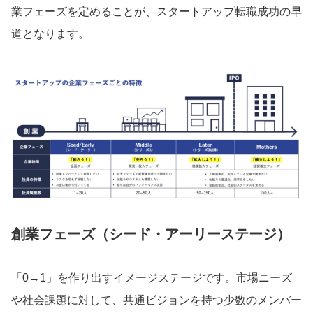
業フェーズを定めることが、スタートアップ転職成功の早
注目スタートアップ
道となります。
イベント・セミナー
特集記事
CEOインタビュー
転職
大学発スタートアップ
導入事例
創業フェーズ（シード・アーリーステージ）
お問い合わせ
「0→1」を作り出すイメージステージです。市場ニーズ
法人向け資料ダウンロード
や社会課題に対して、共通ビジョンを持つ少数のメンバー
/採用検討企業様へ