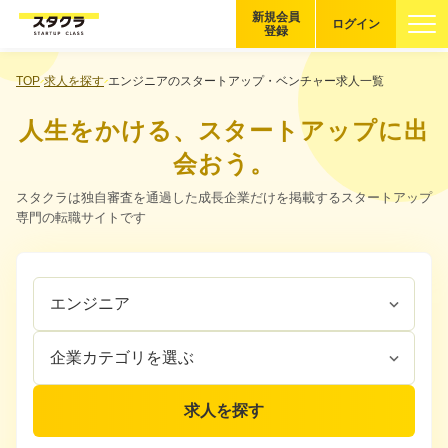
新規会員
ログイン
登録
ブックマーク
TOP
求人を探す
エンジニアのスタートアップ・ベンチャー求人一覧
人生をかける、スタートアップに出
企業を探す
会おう。
適性診断
スタクラは独自審査を通過した成長企業だけを掲載するスタートアップ
無料・5分
専門の転職サイトです
スタクラが選ばれる理由
職
企
スタートアップ厳選の仕組み
種
業
を
カ
紹介する企業について
選
テ
ぶ
ゴ
登録者の転職・副業実績
リ
求人を探す
を
選
Startup Magazine