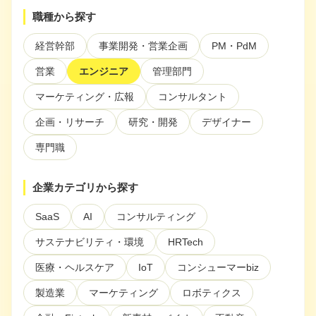
ぶ
職種から探す
注目スタートアップ
経営幹部
事業開発・営業企画
PM・PdM
イベント・セミナー
営業
エンジニア
管理部門
特集記事
マーケティング・広報
コンサルタント
CEOインタビュー
企画・リサーチ
研究・開発
デザイナー
転職
専門職
大学発スタートアップ
企業カテゴリから探す
導入事例
SaaS
AI
コンサルティング
サステナビリティ・環境
HRTech
お問い合わせ
医療・ヘルスケア
IoT
コンシューマーbiz
製造業
マーケティング
ロボティクス
法人向け資料ダウンロード
/採用検討企業様へ