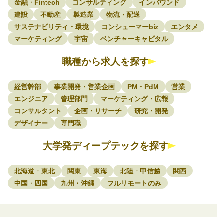
金融・Fintech
コンサルティング
インバウンド
建設
不動産
製造業
物流・配送
サステナビリティ・環境
コンシューマーbiz
エンタメ
マーケティング
宇宙
ベンチャーキャピタル
職種から求人を探す
経営幹部
事業開発・営業企画
PM・PdM
営業
エンジニア
管理部門
マーケティング・広報
コンサルタント
企画・リサーチ
研究・開発
デザイナー
専門職
大学発ディープテックを探す
北海道・東北
関東
東海
北陸・甲信越
関西
中国・四国
九州・沖縄
フルリモートのみ