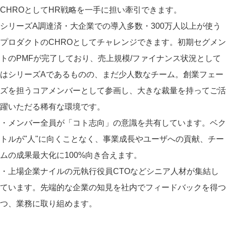
CHROとしてHR戦略を一手に担い牽引できます。
シリーズA調達済・大企業での導入多数・300万人以上が使う
プロダクトのCHROとしてチャレンジできます。初期セグメン
トのPMFが完了しており、売上規模/ファイナンス状況として
はシリーズAであるものの、まだ少人数なチーム。創業フェー
ズを担うコアメンバーとして参画し、大きな裁量を持ってご活
躍いただる稀有な環境です。
・メンバー全員が「コト志向」の意識を共有しています。ベク
トルが"人"に向くことなく、事業成長やユーザへの貢献、チー
ムの成果最大化に100%向き合えます。
・上場企業ナイルの元執行役員CTOなどシニア人材が集結し
ています。先端的な企業の知見を社内でフィードバックを得つ
つ、業務に取り組めます。