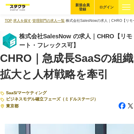
新規会員
ログイン
登録
TOP
求人を探す
管理部門の求人一覧
株式会社SalesNowの求人｜CHRO【
ブックマーク
株式会社SalesNow の求人｜CHRO【リモ
企業を探す
ート・フレックス可】
CHRO｜急成長SaaSの組織
適性診断
無料・5分
拡大と人材戦略を牽引
スタクラが選ばれる理由
スタートアップ厳選の仕組み
SaaS
/
マーケティング
ビジネスモデル確立フェーズ（ミドルステージ）
紹介する企業について
東京都
登録者の転職・副業実績
Startup Magazine