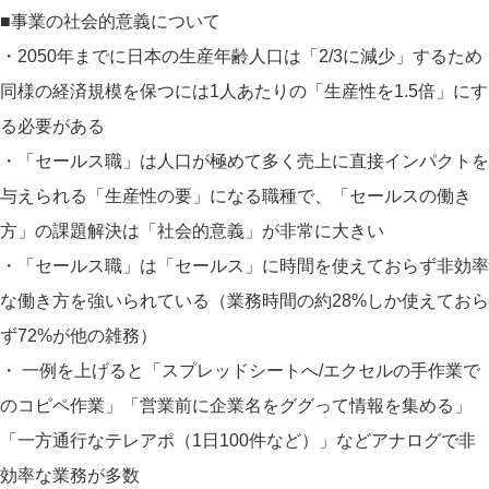
■事業の社会的意義について
・2050年までに日本の生産年齢人口は「2/3に減少」するため
同様の経済規模を保つには1人あたりの「生産性を1.5倍」にす
る必要がある
・「セールス職」は人口が極めて多く売上に直接インパクトを
与えられる「生産性の要」になる職種で、「セールスの働き
方」の課題解決は「社会的意義」が非常に大きい
・「セールス職」は「セールス」に時間を使えておらず非効率
な働き方を強いられている（業務時間の約28%しか使えておら
ず72%が他の雑務）
・ 一例を上げると「スプレッドシートへ/エクセルの手作業で
のコピペ作業」「営業前に企業名をググって情報を集める」
「一方通行なテレアポ（1日100件など）」などアナログで非
効率な業務が多数