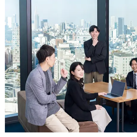
注目スタートアップ
イベント・セミナー
特集記事
CEOインタビュー
転職
大学発スタートアップ
導入事例
お問い合わせ
法人向け資料ダウンロード
/採用検討企業様へ