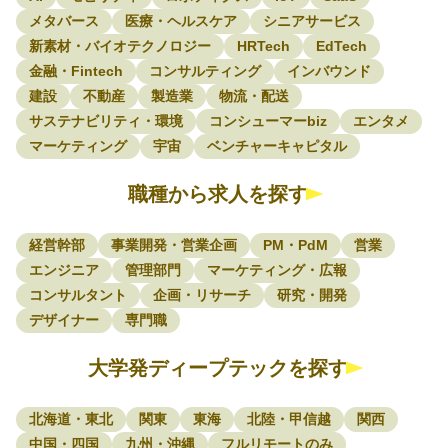
メタバース
医療・ヘルスケア
シニアサービス
新素材・バイオテクノロジー
HRTech
EdTech
金融・Fintech
コンサルティング
インバウンド
建設
不動産
製造業
物流・配送
サステナビリティ・環境
コンシューマーbiz
エンタメ
マーケティング
宇宙
ベンチャーキャピタル
職種から求人を探す
経営幹部
事業開発・営業企画
PM・PdM
営業
エンジニア
管理部門
マーケティング・広報
コンサルタント
企画・リサーチ
研究・開発
デザイナー
専門職
大学発ディープテックを探す
北海道・東北
関東
東海
北陸・甲信越
関西
中国・四国
九州・沖縄
フルリモートのみ