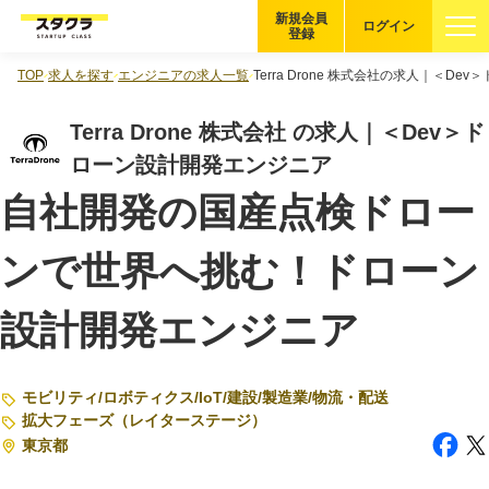
新規会員
ログイン
登録
TOP
求人を探す
エンジニアの求人一覧
Terra Drone 株式会社の求人｜＜D
ブックマーク
Terra Drone 株式会社 の求人｜＜Dev＞ド
企業を探す
ローン設計開発エンジニア
自社開発の国産点検ドロー
適性診断
無料・5分
ンで世界へ挑む！ドローン
スタクラが選ばれる理由
設計開発エンジニア
スタートアップ厳選の仕組み
紹介する企業について
モビリティ
/
ロボティクス
/
IoT
/
建設
/
製造業
/
物流・配送
登録者の転職・副業実績
拡大フェーズ（レイターステージ）
東京都
Startup Magazine