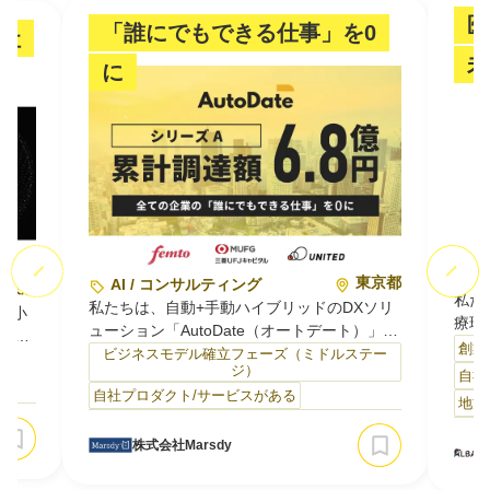
医
「誰にでもできる仕事」を0
社
未
に
A
東京都
AI / コンサルティング
大阪府
私た
私たちは、自動+手動ハイブリッドのDXソリ
、中小
療現
ューション「AutoDate（オートデート）」を
営・
に特
創業
開発・運用しています。
ビジネスモデル確立フェーズ（ミドルステー
創造
）
ップ
ジ）
AutoDateは、エクセル等での日々の数値管
自社
って
前だ
自社プロダクト/サービスがある
理・更新業務を自動化する法人向けサービス
地方
時代
ち込
です。RPAやAI、OCRなどの複数技術を業務
ーで
ごとに最適に組み合わせ、自動化しきれない
株式会社Marsdy
部分は人の手で補うことで、痒い所に手が届
とど
私た