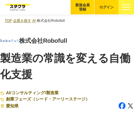
新規会員
ログイン
登録
TOP
企業を探す
AI
株式会社Robofull
ブックマーク
株式会社Robofull
企業を探す
製造業の常識を変える自働
適性診断
無料・5分
化支援
スタクラが選ばれる理由
スタートアップ厳選の仕組み
AI
/
コンサルティング
/
製造業
創業フェーズ（シード・アーリーステージ）
紹介する企業について
愛知県
登録者の転職・副業実績
Startup Magazine