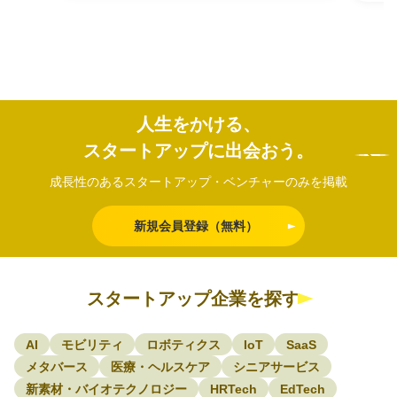
く完全オーダーメイドの自動化を実現。
り、
です
売上・営業数値やマー…
ル改
Me
状・
人生をかける、
スタートアップに出会おう。
成長性のあるスタートアップ・ベンチャーのみを掲載
新規会員登録（無料）
スタートアップ企業を探す
AI
モビリティ
ロボティクス
IoT
SaaS
メタバース
医療・ヘルスケア
シニアサービス
新素材・バイオテクノロジー
HRTech
EdTech