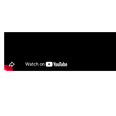
注目スタートアップ
イベント・セミナー
特集記事
CEOインタビュー
転職
大学発スタートアップ
導入事例
お問い合わせ
法人向け資料ダウンロード
/採用検討企業様へ