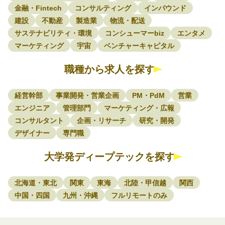
金融・Fintech
コンサルティング
インバウンド
建設
不動産
製造業
物流・配送
サステナビリティ・環境
コンシューマーbiz
エンタメ
マーケティング
宇宙
ベンチャーキャピタル
職種から求人を探す
経営幹部
事業開発・営業企画
PM・PdM
営業
エンジニア
管理部門
マーケティング・広報
コンサルタント
企画・リサーチ
研究・開発
デザイナー
専門職
大学発ディープテックを探す
北海道・東北
関東
東海
北陸・甲信越
関西
中国・四国
九州・沖縄
フルリモートのみ