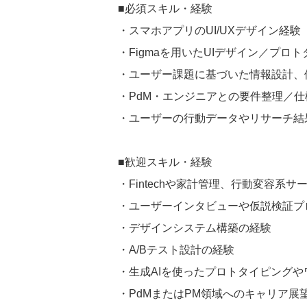
■必須スキル・経験
・スマホアプリのUI/UXデザイン経験
・Figmaを用いたUIデザイン／プロ
・ユーザー課題に基づいた情報設計、
・PdM・エンジニアとの要件整理／
・ユーザーの行動データやリサーチ結
■歓迎スキル・経験
・Fintechや家計管理、行動変容系
・ユーザーインタビューや仮説検証プ
・デザインシステム構築の経験
・A/Bテスト設計の経験
・生成AIを使ったプロトタイピング
・PdMまたはPM領域へのキャリア展