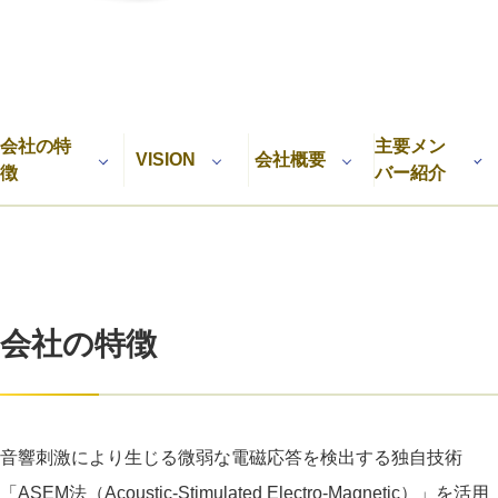
利用規約
プライバシーポリシー
採用情報
会社概要
採用検討企業様へ
パートナーの方へ
会社の特
主要メン
VISION
会社概要
徴
バー紹介
会社の特徴
音響刺激により生じる微弱な電磁応答を検出する独自技術
「ASEM法（Acoustic-Stimulated Electro-Magnetic）」を活用