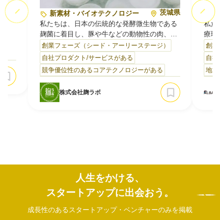
東京都
茨城県
新素材・バイオテクノロジー
開
私たちは、日本の伝統的な発酵微生物である
私た
麹菌に着目し、豚や牛などの動物性の肉、大
療現
の危
）
豆や野菜由来の植物性の肉に代わる「第三の
に特
創業フェーズ（シード・アーリーステージ）
創業
し、
肉」を開発する筑波大学発ベンチャーです。
ップ
自社プロダクト/サービスがある
自社
を提
麹菌は日本酒や味噌、醤油づくりに1000年以
前だ
競争優位性のあるコアテクノロジーがある
地方
上前から欠かせない働き者で、キノコ菌より
ち込
の導
も増殖速度が速いことから、環境負荷を抑え
ーで
ービ
株式会社麹ラボ
て効率よく菌体を生産できます。菌体にはう
ェー
ま味成分が多く含まれ、タンパク質量も40〜
私た
60%と豊富で、繊維構造による肉のような食
です
感も備えています。
私たちの技術の大きな特徴は、麹菌の培養に
Me
必要な栄養源として酒粕や焼酎粕といった食
状・
品製造副産物を有効活用している点です。未
利用資源の価値を最大化しながら、資源循環
人生をかける、
型の食品生産プラットフォームの構築を進
め、「おいしさ」「栄養価」「サステナビリ
スタートアップに出会おう。
ティ」を高いレベルで両立した新たな食品素
材の社…
成長性のあるスタートアップ・ベンチャーのみを掲載