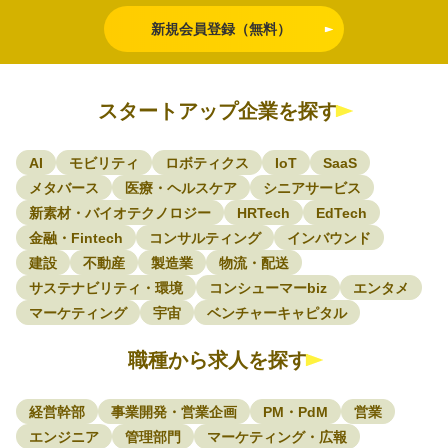
新規会員登録（無料）
スタートアップ企業を探す
AI
モビリティ
ロボティクス
IoT
SaaS
メタバース
医療・ヘルスケア
シニアサービス
新素材・バイオテクノロジー
HRTech
EdTech
金融・Fintech
コンサルティング
インバウンド
建設
不動産
製造業
物流・配送
サステナビリティ・環境
コンシューマーbiz
エンタメ
マーケティング
宇宙
ベンチャーキャピタル
職種から求人を探す
経営幹部
事業開発・営業企画
PM・PdM
営業
エンジニア
管理部門
マーケティング・広報