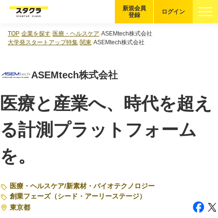
新規会員
ログイン
登録
TOP
企業を探す
医療・ヘルスケア
ASEMtech株式会社
ブックマーク
大学発スタートアップ特集
関東
ASEMtech株式会社
企業を探す
ASEMtech株式会社
適性診断
無料・5分
医療と産業へ、時代を超え
スタクラが選ばれる理由
る計測プラットフォーム
スタートアップ厳選の仕組み
を。
紹介する企業について
登録者の転職・副業実績
医療・ヘルスケア
/
新素材・バイオテクノロジー
創業フェーズ（シード・アーリーステージ）
東京都
Startup Magazine