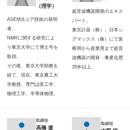
（理学）
超音波機器開発のエキス
ASEM法コア技術の発明
パート。
者。
東京計器（株）、日本シ
NMRに関する研究によ
グマックス（株）にて医
り東京大学にて博士号を
療用から産業用まで超音
取得。
波機器の開発・事業化歴
その後、東京大学助教を
35年以上。
経て、現在、東京農工大
学教授。専門は医工学、
物理工学、半導体物理。
取締役
取締役
高橋 遼