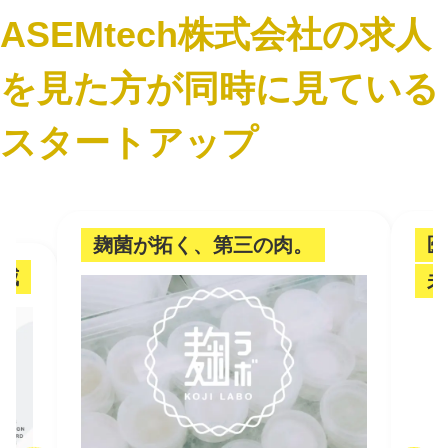
ASEMtech株式会社の求人
を見た方が同時に見ている
スタートアップ
麹菌が拓く、第三の肉。
医
脅威
未