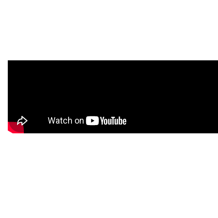
注目スタートアップ
イベント・セミナー
特集記事
CEOインタビュー
転職
大学発スタートアップ
導入事例
お問い合わせ
法人向け資料ダウンロード
/採用検討企業様へ