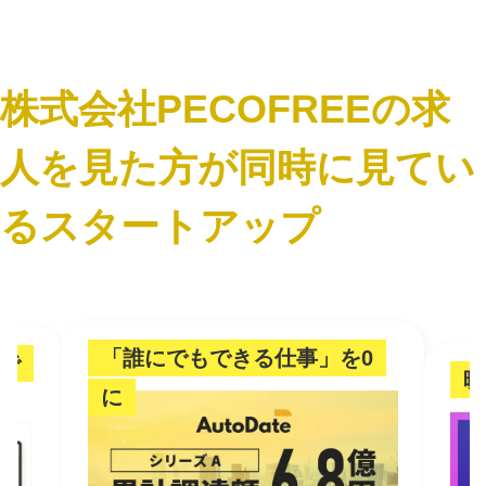
株式会社PECOFREEの求
人を見た方が同時に見てい
るスタートアップ
「誰にでもできる仕事」を0
で
映
に