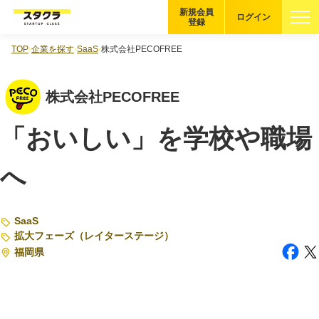
新規会員
ログイン
登録
TOP
企業を探す
SaaS
株式会社PECOFREE
ブックマーク
株式会社PECOFREE
企業を探す
「おいしい」を学校や職場
適性診断
無料・5分
へ
スタクラが選ばれる理由
スタートアップ厳選の仕組み
SaaS
拡大フェーズ（レイターステージ）
紹介する企業について
福岡県
登録者の転職・副業実績
Startup Magazine