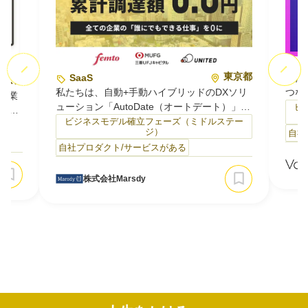
S
東京都
SaaS
私た
東京都
私たちは、自動+手動ハイブリッドのDXソリ
つな
本企業
ューション「AutoDate（オートデート）」を
業界
ビ
変え
開発・運用しています。
事業
ビジネスモデル確立フェーズ（ミドルステー
開発、
）
ジ）
自社
AutoDateは、エクセル等での日々の数値管
に特
自社プロダクト/サービスがある
理・更新業務を自動化する法人向けサービス
ア『
トだ
です。RPAやAI、OCRなどの複数技術を業務
制作
事異
ごとに最適に組み合わせ、自動化しきれない
やT
株式会社Marsdy
必要
部分は人の手で補うことで、痒い所に手が届
いま
経験
く完全オーダーメイドの自動化を実現。
あり
売上・営業数値やマー…