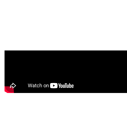
注目スタートアップ
イベント・セミナー
特集記事
CEOインタビュー
転職
大学発スタートアップ
導入事例
お問い合わせ
法人向け資料ダウンロード
/採用検討企業様へ