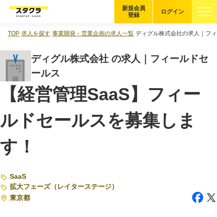
新規会員
ログイン
登録
TOP
求人を探す
事業開発・営業企画の求人一覧
ディグル株式会社の求人｜フィ
ブックマーク
ディグル株式会社 の求人｜フィールドセ
企業を探す
ールス
【経営管理SaaS】フィー
適性診断
無料・5分
ルドセールスを募集しま
スタクラが選ばれる理由
す！
スタートアップ厳選の仕組み
紹介する企業について
SaaS
登録者の転職・副業実績
拡大フェーズ（レイターステージ）
東京都
Startup Magazine