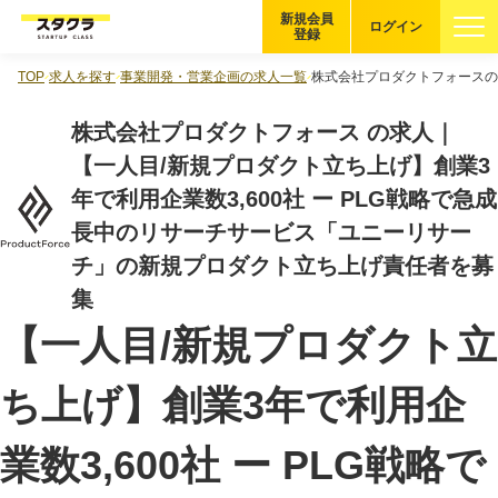
新規会員
ログイン
登録
TOP
求人を探す
事業開発・営業企画の求人一覧
株式会社プロダクトフォースの
ブックマーク
株式会社プロダクトフォース の求人｜
企業を探す
【一人目/新規プロダクト立ち上げ】創業3
年で利用企業数3,600社 ー PLG戦略で急成
適性診断
無料・5分
長中のリサーチサービス「ユニーリサー
チ」の新規プロダクト立ち上げ責任者を募
スタクラが選ばれる理由
集
【一人目/新規プロダクト立
スタートアップ厳選の仕組み
紹介する企業について
ち上げ】創業3年で利用企
登録者の転職・副業実績
業数3,600社 ー PLG戦略で
Startup Magazine