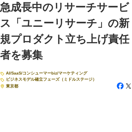
急成長中のリサーチサービ
注目スタートアップ
ス「ユニーリサーチ」の新
イベント・セミナー
規プロダクト立ち上げ責任
特集記事
CEOインタビュー
者を募集
転職
大学発スタートアップ
AI
/
SaaS
/
コンシューマーbiz
/
マーケティング
ビジネスモデル確立フェーズ（ミドルステージ）
導入事例
東京都
お問い合わせ
法人向け資料ダウンロード
/採用検討企業様へ