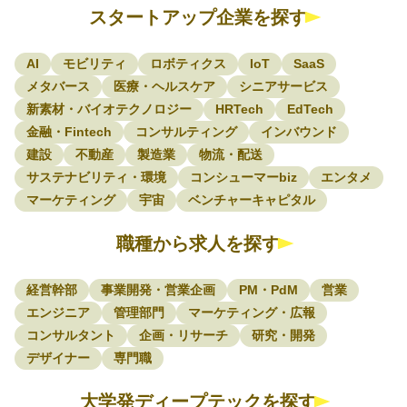
スタートアップ企業を探す
AI
モビリティ
ロボティクス
IoT
SaaS
メタバース
医療・ヘルスケア
シニアサービス
新素材・バイオテクノロジー
HRTech
EdTech
金融・Fintech
コンサルティング
インバウンド
建設
不動産
製造業
物流・配送
サステナビリティ・環境
コンシューマーbiz
エンタメ
マーケティング
宇宙
ベンチャーキャピタル
職種から求人を探す
経営幹部
事業開発・営業企画
PM・PdM
営業
エンジニア
管理部門
マーケティング・広報
コンサルタント
企画・リサーチ
研究・開発
デザイナー
専門職
大学発ディープテックを探す