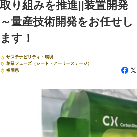
取り組みを推進||装置開発
注目スタートアップ
～量産技術開発をお任せし
イベント・セミナー
ます！
特集記事
CEOインタビュー
サステナビリティ・環境
転職
創業フェーズ（シード・アーリーステージ）
福岡県
大学発スタートアップ
導入事例
お問い合わせ
法人向け資料ダウンロード
/採用検討企業様へ