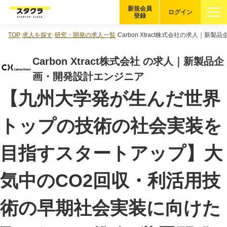
新規会員
ログイン
登録
TOP
求人を探す
研究・開発の求人一覧
Carbon Xtract株式会社の求人｜新
ブックマーク
Carbon Xtract株式会社 の求人｜新製品企
企業を探す
画・開発設計エンジニア
【九州大学発が生んだ世界
適性診断
無料・5分
トップの技術の社会実装を
スタクラが選ばれる理由
目指すスタートアップ】大
スタートアップ厳選の仕組み
紹介する企業について
気中のCO2回収・利活用技
登録者の転職・副業実績
術の早期社会実装に向けた
Startup Magazine