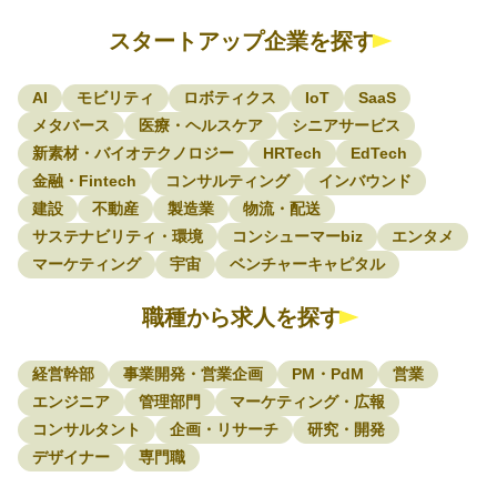
スタートアップ企業を探す
AI
モビリティ
ロボティクス
IoT
SaaS
メタバース
医療・ヘルスケア
シニアサービス
新素材・バイオテクノロジー
HRTech
EdTech
金融・Fintech
コンサルティング
インバウンド
建設
不動産
製造業
物流・配送
サステナビリティ・環境
コンシューマーbiz
エンタメ
マーケティング
宇宙
ベンチャーキャピタル
職種から求人を探す
経営幹部
事業開発・営業企画
PM・PdM
営業
エンジニア
管理部門
マーケティング・広報
コンサルタント
企画・リサーチ
研究・開発
デザイナー
専門職