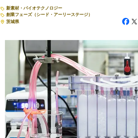
新素材・バイオテクノロジー
注目スタートアップ
創業フェーズ（シード・アーリーステージ）
茨城県
イベント・セミナー
特集記事
CEOインタビュー
転職
大学発スタートアップ
導入事例
お問い合わせ
法人向け資料ダウンロード
/採用検討企業様へ