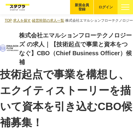
新規会員
ログイン
登録
TOP
求人を探す
経営幹部の求人一覧
株式会社エマルションフローテクノロジーズの求人
ブックマーク
株式会社エマルションフローテクノロジー
企業を探す
ズ の求人｜【技術起点で事業と資本をつ
なぐ】CBO（Chief Business Officer）候
適性診断
無料・5分
補
技術起点で事業を構想し、
スタクラが選ばれる理由
エクイティストーリーを描
スタートアップ厳選の仕組み
紹介する企業について
いて資本を引き込むCBO候
登録者の転職・副業実績
補募集！
Startup Magazine