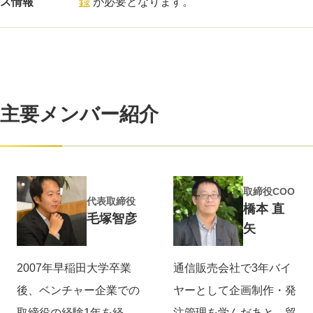
ス情報
録
が必要となります。
主要メンバー紹介
取締役COO
代表取締役
橋本 直
毛塚智彦
矢
2007年早稲田大学卒業
通信販売会社で3年バイ
後、ベンチャー企業での
ヤーとして企画制作・発
取締役の経験1年を経
注管理を学んだあと、貿