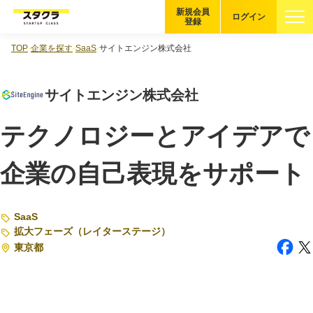
新規会員
ログイン
登録
TOP
企業を探す
SaaS
サイトエンジン株式会社
ブックマーク
サイトエンジン株式会社
企業を探す
テクノロジーとアイデアで
適性診断
無料・5分
企業の自己表現をサポート
スタクラが選ばれる理由
スタートアップ厳選の仕組み
SaaS
拡大フェーズ（レイターステージ）
紹介する企業について
東京都
登録者の転職・副業実績
Startup Magazine