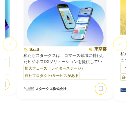
東京都
S
事・
東京都
SaaS
私た
映像
私たちスタークスは、コマース領域に特化し
ュー
中核
テー
たビジネスDXソリューションを提供していま
開発
・映像
ビ
す。人口減少により新規顧客の獲得コストが
拡大フェーズ（レイターステージ）
Au
ディ
上がり続ける市場において、「売って終わ
自社プロダクト/サービスがある
自社
理・
ターや
り」の関係を脱し、既存顧客のLTV（顧客生
です
知識
涯価値）を高める仕組みづくりを支援してい
スタークス株式会社
ごと
して
ます。1300社以上のEC事業者との取引で見
部分
盤…
つけた課題を、SaaSプロダクトとして開発・
く完
提供している点が私たちの強みです。主なサ
売上
ー…