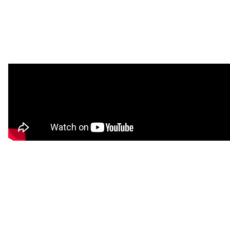
注目スタートアップ
イベント・セミナー
特集記事
CEOインタビュー
転職
大学発スタートアップ
導入事例
お問い合わせ
法人向け資料ダウンロード
/採用検討企業様へ