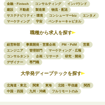
金融・Fintech
コンサルティング
インバウンド
建設
不動産
製造業
物流・配送
サステナビリティ・環境
コンシューマーbiz
エンタメ
マーケティング
宇宙
ベンチャーキャピタル
職種から求人を探す
経営幹部
事業開発・営業企画
PM・PdM
営業
エンジニア
管理部門
マーケティング・広報
コンサルタント
企画・リサーチ
研究・開発
デザイナー
専門職
大学発ディープテックを探す
北海道・東北
関東
東海
北陸・甲信越
関西
中国・四国
九州・沖縄
フルリモートのみ