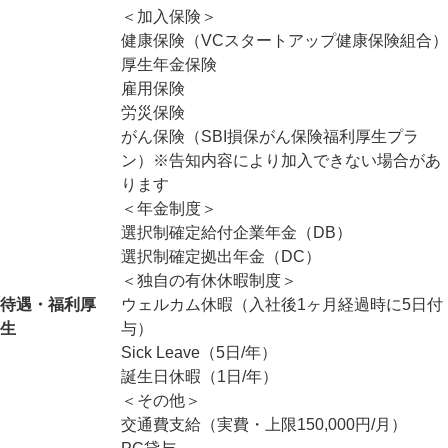
＜加入保険＞
健康保険（VCスタートアップ健康保険組合）
厚生年金保険
雇用保険
労災保険
がん保険（SBI損保がん保険福利厚生プラ
ン）※告知内容により加入できない場合があ
ります
＜年金制度＞
選択制確定給付企業年金（DB）
選択制確定拠出年金（DC）
＜独自の有休休暇制度＞
待遇・福利厚
ウェルカム休暇（入社後1ヶ月経過時に5日付
生
与）
Sick Leave（5日/年）
誕生日休暇（1日/年）
＜その他＞
交通費支給（実費・上限150,000円/月）