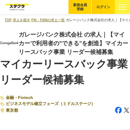
新規会員
ログイン
登録
TOP
求人を探す
PM・PdMの求人一覧
ガレージバンク株式会社の求人｜【マイカ
ブックマーク
ガレージバンク株式会社 の求人｜【マイ
企業を探す
カーで利用者の"できる"を創造】マイカー
リースバック事業 リーダー候補募集
適性診断
無料・5分
マイカーリースバック事業
スタクラが選ばれる理由
リーダー候補募集
スタートアップ厳選の仕組み
金融・Fintech
紹介する企業について
ビジネスモデル確立フェーズ（ミドルステージ）
登録者の転職・副業実績
東京都
Startup Magazine