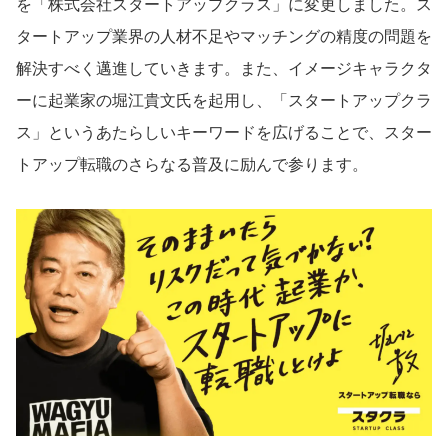
を「株式会社スタートアップクラス」に変更しました。ス
タートアップ業界の人材不足やマッチングの精度の問題を
注目スタートアップ
解決すべく邁進していきます。また、イメージキャラクタ
イベント・セミナー
ーに起業家の堀江貴文氏を起用し、「スタートアップクラ
特集記事
ス」というあたらしいキーワードを広げることで、スター
CEOインタビュー
トアップ転職のさらなる普及に励んで参ります。
転職
大学発スタートアップ
導入事例
お問い合わせ
法人向け資料ダウンロード
/採用検討企業様へ