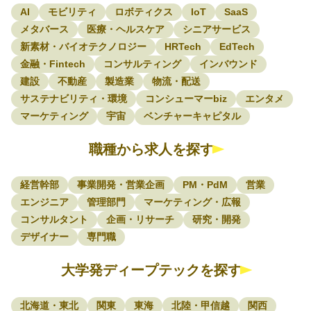
AI
モビリティ
ロボティクス
IoT
SaaS
メタバース
医療・ヘルスケア
シニアサービス
新素材・バイオテクノロジー
HRTech
EdTech
金融・Fintech
コンサルティング
インバウンド
建設
不動産
製造業
物流・配送
サステナビリティ・環境
コンシューマーbiz
エンタメ
マーケティング
宇宙
ベンチャーキャピタル
職種から求人を探す
経営幹部
事業開発・営業企画
PM・PdM
営業
エンジニア
管理部門
マーケティング・広報
コンサルタント
企画・リサーチ
研究・開発
デザイナー
専門職
大学発ディープテックを探す
北海道・東北
関東
東海
北陸・甲信越
関西