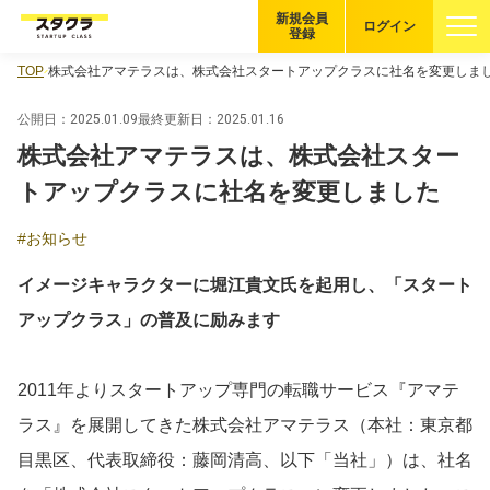
新規会員
ログイン
登録
TOP
株式会社アマテラスは、株式会社スタートアップクラスに社名を変更しま
ブックマーク
公開日：2025.01.09
最終更新日：2025.01.16
企業を探す
株式会社アマテラスは、株式会社スター
トアップクラスに社名を変更しました
適性診断
無料・5分
お知らせ
スタクラが選ばれる理由
イメージキャラクターに堀江貴文氏を起用し、「スタート
アップクラス」の普及に励みます
スタートアップ厳選の仕組み
紹介する企業について
2011年よりスタートアップ専門の転職サービス『アマテ
登録者の転職・副業実績
ラス』を展開してきた株式会社アマテラス（本社：東京都
目黒区、代表取締役：藤岡清高、以下「当社」）は、社名
Startup Magazine