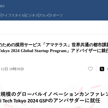
ES
ン
ライフスタイル
ビジネス
グルメ
スポーツ
のための採用サービス「アマテラス」世界共通の都市課
 Tokyo 2024 Global Startup Program」アドバイザ
月12日 10時30分
い
い
ね
！
数
を
読
み