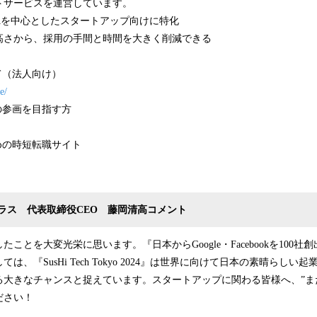
トサービスを運営しています。
Aを中心としたスタートアップ向けに特化
高さから、採用の手間と時間を大きく削減できる
て（法人向け）
e/
の参画を目指す方
めの時短転職サイト
ラス 代表取締役CEO 藤岡清高コメント
ことを大変光栄に思います。『日本からGoogle・Facebookを100
は、『SusHi Tech Tokyo 2024』は世界に向けて日本の素晴らし
る大きなチャンスと捉えています。スタートアップに関わる皆様へ、”ま
ださい！