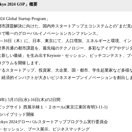
Tokyo 2024 GSP」概要
24 Global Startup Program」
都市課題解決に向けた、国内外スタートアップエコシステムとの"まだ見
本で唯一のグローバルイノベーションカンファレンス。
（水）～16日（木）に、日本、東京にて、人口増加、エネルギーと環境、イ
世界共通の都市課題を、最先端のテクノロジー、多彩なアイデアやデジ
新しい価値」を生み出すKeynote・セッション、ピッチコンテスト、
ログラムを開催します。
するスタートアップ、投資家、大企業、国・都市、学生起業家など多様
・経済的インパクトが大きいビジネスオープンイノベーションを創出し
年) 5月15日(水)-16日(木)の2日間
グサイト 西展示棟１・２ホール(東京江東区有明3-11-1)
のハイブリッド開催
ch Tokyo 2024グローバルスタートアッププログラム実行委員会
ote・セッション、ブース展示、ビジネスマッチング