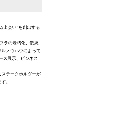
ぬ出会い"を創出する
ンフラの老朽化、伝統
タルノウハウによって
ブース展示、ビジネス
なステークホルダーが
ます。