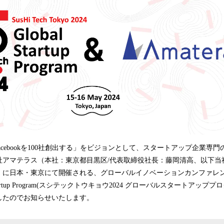
込
み
中
で
す
・facebookを100社創出する」をビジョンとして、スタートアップ企業
アマテラス（本社：東京都目黒区/代表取締役社長：藤岡清高、以下当社）は
）に日本・東京にて開催される、グローバルイノベーションカンファレンス「Su
obal Startup Program(スシテックトウキョウ2024 グローバルスタートア
したのでお知らせいたします。