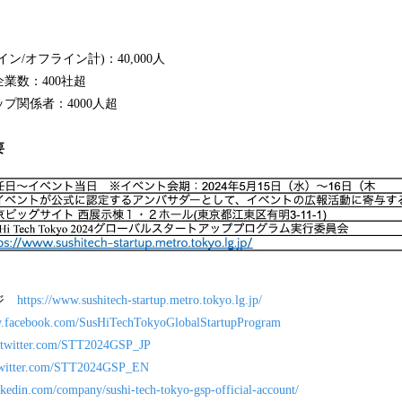
ン/オフライン計)：40,000人
業数：400社超
プ関係者：4000人超
要
ージ
https://www.sushitech-startup.metro.tokyo.lg.jp/
w.facebook.com/SusHiTechTokyoGlobalStartupProgram
//twitter.com/STT2024GSP_JP
/twitter.com/STT2024GSP_EN
inkedin.com/company/sushi-tech-tokyo-gsp-official-account/