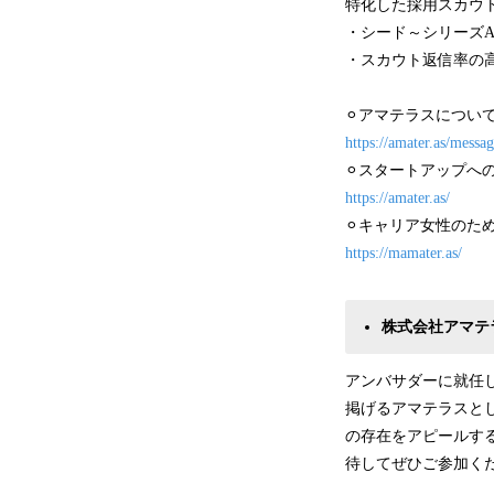
特化した採用スカウ
・シード～シリーズ
・スカウト返信率の
⚪︎アマテラスについ
https://amater.as/messag
⚪︎スタートアップへ
https://amater.as/
⚪︎キャリア女性のた
https://mamater.as/
株式会社アマテ
アンバサダーに就任した
掲げるアマテラスとして
の存在をアピールす
待してぜひご参加く