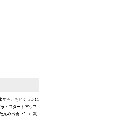
社創出する』をビジョンに
い起業家・スタートアップ
だ見ぬ出会い” に期