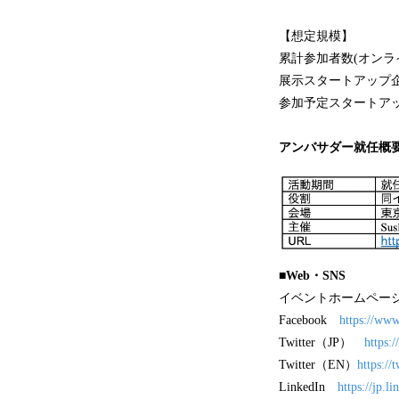
【想定規模】
累計参加者数(オンライ
展示スタートアップ企
参加予定スタートアッ
アンバサダー就任概
■Web・SNS
イベントホームペ
Facebook
https://ww
Twitter（JP）
https:
Twitter（EN）
https:/
LinkedIn
https://jp.l