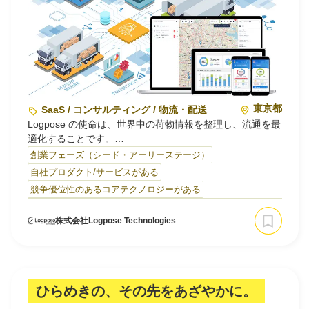
たことで、建設現場や建設技術についての深い知⾒を蓄積
しています。
…
東京都
SaaS / コンサルティング / 物流・配送
Logpose の使命は、世界中の荷物情報を整理し、流通を最
適化することです。
創業フェーズ（シード・アーリーステージ）
自らの手で世界をより良くしようと思ったメンバーが集ま
自社プロダクト/サービスがある
り、今まで市場になかった最高のプロダクトを生み出し、
競争優位性のあるコアテクノロジーがある
これから市場に浸透させるタイミングです。
株式会社Logpose Technologies
最後の暗黒大陸と呼ばれた、非常に難易度の高い物流業
界。最高にやりがいのある仕事の、0→10フェーズを一緒
に挑戦しませんか？
ひらめきの、その先をあざやかに。