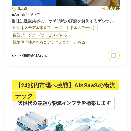
東京都
SaaS
■Arentについて
当社は建設業界のニッチ領域の課題を解決するデジタル事
業を創造し続ける企業です。 クライアント内の属人的な
ビジネスモデル確立フェーズ（ミドルステージ）
「暗黙知」を紐解きながら、業界が長年抱える課題を解決
自社プロダクト/サービスがある
へ導くためのデジタル新事業を圧倒的なスピードでコンサ
競争優位性のあるコアテクノロジーがある
ルティング～新規事業立ち上げまで一気通貫して共に開発
を進めます。
株式会社Arent
■強み
3つの強みを有することで、建設業界の深い課題を解決す
ることができ、業界内でのユニークなポジショニングを構
築しています。
【24兆円市場へ挑戦】AI×SaaSの物流
１.技術⼒
テック
⾼い数学⼒を持ち3DCAD開発をバックグラウンドに持つ優
秀な⼈材が多数在籍しており、確かな開発実績と多数の特
許を出願中です。
２.ナレッジ
建設業界に特化し、業界⼤⼿企業との共創開発を続けてき