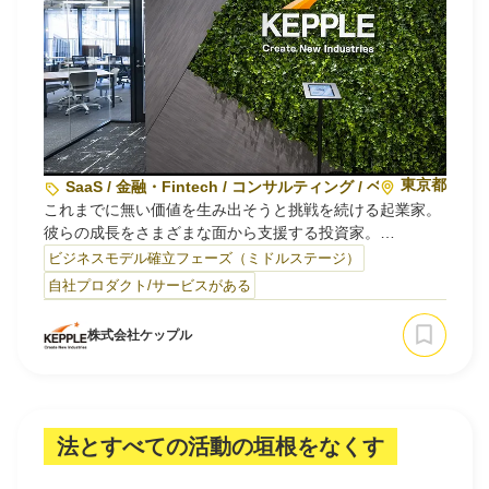
東京都
SaaS / 金融・Fintech / コンサルティング / ベンチャーキャ
これまでに無い価値を生み出そうと挑戦を続ける起業家。
彼らの成長をさまざまな面から支援する投資家。
両者がスタートアップ投資の場面において抱える課題を解
ビジネスモデル確立フェーズ（ミドルステージ）
決するためのさまざまなソリューション・プロダクトを産
自社プロダクト/サービスがある
み出し、日本のスタートアップ市場を発展させていくこと
を目指し、下記事業を展開しています。
株式会社ケップル
◆ファンド運営を支えるパートナー「KEPPLE FUND
SUPPORT」
豊富…
法とすべての活動の垣根をなくす