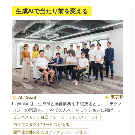
超え、全ての業務やシステムにインストールして全社に溶
け込むプロダクトとして構想されています。
生成AIで当たり前を変える
【登記業務のDXを加速させるリーガルテック】
⚫︎商業・会社変更登記申請オンライン支援サービス「GVA
法人登記」
商業・会社変更登記の書類作成を支援するオンラインサー
ビスです。登記変更したい会社情報をサイト上で入力する
だけで…
東京都
AI / SaaS
Lightblueは、生成AIと画像解析を中核技術とし、「テクノ
ロジーの恩恵を、すべての人へ」をミッションに掲げ、企
業のデスクワークから現場DXまで、全社横断的にテクノロ
ビジネスモデル確立フェーズ（ミドルステージ）
ジーの実装を推進する東京大学発のAIスタートアップで
自社プロダクト/サービスがある
す。
競争優位性のあるコアテクノロジーがある