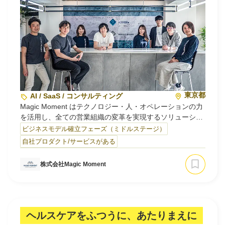
東京都
AI / SaaS / コンサルティング
Magic Moment はテクノロジー・人・オペレーションの力
を活用し、全ての営業組織の変革を実現するソリューショ
ンカンパニーです。
ビジネスモデル確立フェーズ（ミドルステージ）
自社プロダクト/サービスがある
顧客エンゲージメントをベースに、企業の労働力を生み出
す 営業支援 SaaS「Playbook 」の開発・提供、
株式会社Magic Moment
当社メンバーが導入企業内部の一員として収益最大化を実
現する 「 Revenue BPaaS 」 を提供しています。
顧客との信頼関係を再定義し、あらゆ…
ヘルスケアをふつうに、あたりまえに