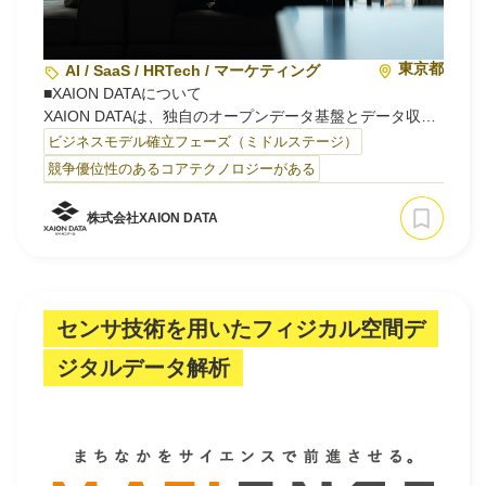
東京都
AI / SaaS / HRTech / マーケティング
■XAION DATAについて
XAION DATAは、独自のオープンデータ基盤とデータ収
集・構造化に関する特許技術を強みに、企業のAI Ready化
ビジネスモデル確立フェーズ（ミドルステージ）
を支援するAIデータプラットフォーム企業です。
競争優位性のあるコアテクノロジーがある
社内外に散在するデータを整理・統合し、AIが判断・分
析・提案に活用できる状態へ整備することで、企業のAI活
株式会社XAION DATA
用を支援しています。
私たちは、「あらゆるデータを統合し、AIと人のポテンシ
ャルを解放する…
センサ技術を用いたフィジカル空間デ
ジタルデータ解析