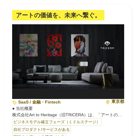
ないシミュレーターとしての「Vividir」をEarlyAccessとし
て提供しはじめました。
そして、多くのフィードバックから、v1、v2と大幅な進化
アートの価値を、未来へ繋ぐ。
を遂げ、現在は「経営モデルのフレームワーク」として、
予実管理からシミュレーションまでを魔法のような体験で
実現できるサービスを目指して開発を続けています。
■ コン…
東京都
SaaS / 金融・Fintech
● 当社概要
株式会社Art to Heritage（旧TRiCERA）は、「アートの価
値を、未来へ繋ぐ。」というMissionのもと、現代アート
ビジネスモデル確立フェーズ（ミドルステージ）
を軸に一次流通および二次流通の両領域で事業を展開して
自社プロダクト/サービスがある
います。