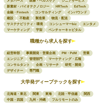
メタバース
医療・ヘルスケア
シニアサービス
新素材・バイオテクノロジー
HRTech
EdTech
金融・Fintech
コンサルティング
インバウンド
建設
不動産
製造業
物流・配送
サステナビリティ・環境
コンシューマーbiz
エンタメ
マーケティング
宇宙
ベンチャーキャピタル
職種から求人を探す
経営幹部
事業開発・営業企画
PM・PdM
営業
エンジニア
管理部門
マーケティング・広報
コンサルタント
企画・リサーチ
研究・開発
デザイナー
専門職
大学発ディープテックを探す
北海道・東北
関東
東海
北陸・甲信越
関西
中国・四国
九州・沖縄
フルリモートのみ