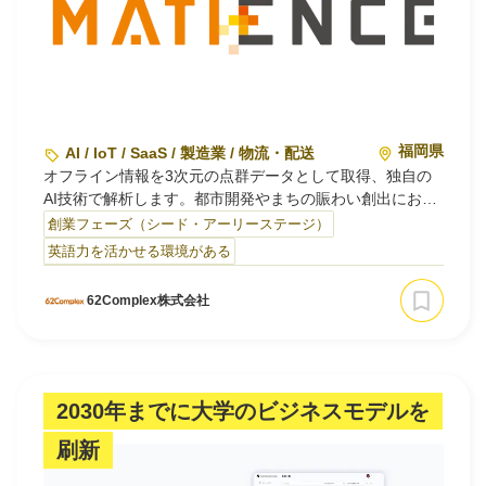
福岡県
AI / IoT / SaaS / 製造業 / 物流・配送
オフライン情報を3次元の点群データとして取得、独自の
AI技術で解析します。都市開発やまちの賑わい創出におい
ては、人流解析を通じてデータドリブンな施策実施を支援
創業フェーズ（シード・アーリーステージ）
します。製造や物流領域においては、作業員の生産性向上
英語力を活かせる環境がある
やオペレーション最適化を支援します。
保有技術としては、LiDARセンターによって点群データを
62Complex株式会社
取得し、エッジ端末でデータ処理、独自のSLAM技術を活
用して3次元…
2030年までに大学のビジネスモデルを
刷新