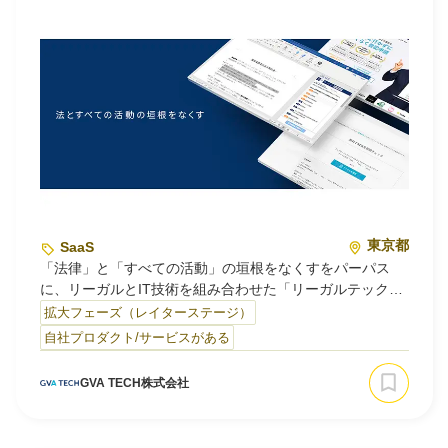
東京都
SaaS
「法律」と「すべての活動」の垣根をなくすをパーパス
に、リーガルとIT技術を組み合わせた「リーガルテックサ
ービス」を開発・提供しています。
拡大フェーズ（レイターステージ）
自社プロダクト/サービスがある
【法務DXを加速させるリーガルテック】
⚫︎会社を支える法務OS「OLGA」
GVA TECH株式会社
「全社を支える法務OS」として、AI法務アシスタント、法
務データ基盤、AI契約レビュー、契約管理の4つのモジュ
ールから構成されています。法務部門と事業部門の垣根を