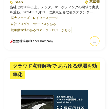
東京都
SaaS
当社は約20年以上、デジタルマーケティングの現場で実践
を重ね、2024年７月31日に東京証券取引所スタンダード
市場に新規上場しました。AIを活用したデジタルマーケテ
拡大フェーズ（レイターステージ）
ィング自動化ツール「ミエルカSEO」「ミエルカヒートマ
自社プロダクト/サービスがある
ップ」、企業のマーケティングDXをフリーランスの専門人
競争優位性のあるコアテクノロジーがある
材を提供することにより支援する「ミエルカコネクト」な
どの多様な自社サービス群を、圧倒的なリード（見込…
株式会社Faber Company
クラウド点群解析で あらゆる現場を効
率化