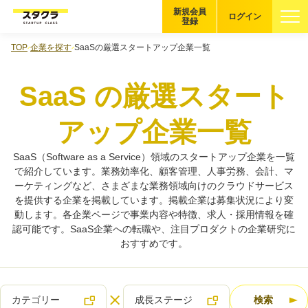
新規会員
ログイン
登録
TOP
企業を探す
SaaSの厳選スタートアップ企業一覧
ブックマーク
SaaS の厳選スタート
企業を探す
アップ企業一覧
適性診断
無料・5分
SaaS（Software as a Service）領域のスタートアップ企業を一覧
スタクラが選ばれる理由
で紹介しています。業務効率化、顧客管理、人事労務、会計、マ
ーケティングなど、さまざまな業務領域向けのクラウドサービス
を提供する企業を掲載しています。掲載企業は募集状況により変
スタートアップ厳選の仕組み
動します。各企業ページで事業内容や特徴、求人・採用情報を確
認可能です。SaaS企業への転職や、注目プロダクトの企業研究に
紹介する企業について
おすすめです。
登録者の転職・副業実績
カテゴリー
成長ステージ
検索
Startup Magazine