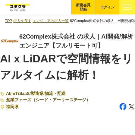
新規会員
ログイン
登録
TOP
求人を探す
エンジニアの求人一覧
62Complex株式会社の求人｜AI開発
ブックマーク
62Complex株式会社 の求人｜AI開発/解析
企業を探す
エンジニア【フルリモート可】
AI x LiDARで空間情報をリ
適性診断
無料・5分
アルタイムに解析！
スタクラが選ばれる理由
スタートアップ厳選の仕組み
AI
/
IoT
/
SaaS
/
製造業
/
物流・配送
創業フェーズ（シード・アーリーステージ）
紹介する企業について
福岡県
登録者の転職・副業実績
Startup Magazine