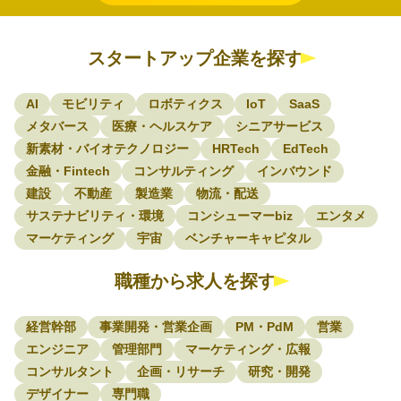
スタートアップ企業を探す
AI
モビリティ
ロボティクス
IoT
SaaS
メタバース
医療・ヘルスケア
シニアサービス
新素材・バイオテクノロジー
HRTech
EdTech
金融・Fintech
コンサルティング
インバウンド
建設
不動産
製造業
物流・配送
サステナビリティ・環境
コンシューマーbiz
エンタメ
マーケティング
宇宙
ベンチャーキャピタル
職種から求人を探す
経営幹部
事業開発・営業企画
PM・PdM
営業
エンジニア
管理部門
マーケティング・広報
コンサルタント
企画・リサーチ
研究・開発
デザイナー
専門職