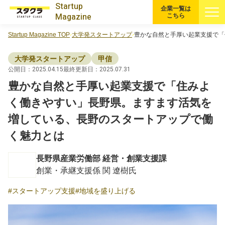
Startup
企業一覧は
Magazine
こちら
Startup Magazine TOP
大学発スタートアップ
豊かな自然と手厚い起業支援で「
すべての記事
大学発スタートアップ
甲信
注目スタートアップ
公開日：2025.04.15
最終更新日：2025.07.31
豊かな自然と手厚い起業支援で「住みよ
イベント・セミナー
く働きやすい」長野県。ますます活気を
増している、長野のスタートアップで働
特集記事
く魅力とは
CEOインタビュー
長野県産業労働部 経営・創業支援課
創業・承継支援係 関 遼樹氏
転職
スタートアップ支援
地域を盛り上げる
大学発スタートアップ