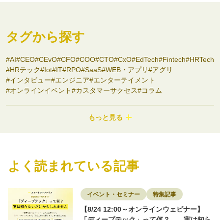
タグから探す
AI
CEO
CEvO
CFO
COO
CTO
CxO
EdTech
Fintech
HRTech
HRテック
Iot
IT
RPO
SaaS
WEB・アプリ
アグリ
インタビュー
エンジニア
エンターテイメント
オンラインイベント
カスタマーサクセス
コラム
コンサルティング
コンシューマーbiz
サステナビリティ
システム開発
シニアサービス
スタートアップ支援
セミナー
もっと見る
ディープテック
ナノテク
バイオ
フード
プロダクトマネージャー
ヘルスケア
ポストコンサル
マーケティング
モビリティ
ロボティクス
ワークライフバランス
不動産
事業開発
介護
副業
医療
医療・ヘルスケア
商社
よく読まれている記事
地域を盛り上げる
地方スタートアップ
地方創生
大学発スタートアップ
女性限定
宇宙
導入事例
小売
建設
採用
採用事例
教育・Edtech
新素材
物流
特集記事
環境
環境エネルギー
知財
研究者
研究開発
素材
脱炭素
転職
イベント・セミナー
特集記事
転職者インタビュー
【8/24 12:00～オンラインウェビナー】
「ディープテック」って何？——実は知ら