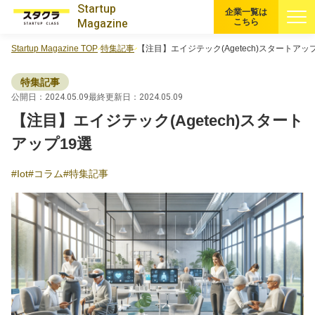
Startup
企業一覧は
Magazine
こちら
Startup Magazine TOP
特集記事
【注目】エイジテック(Agetech)スタートアッ
すべての記事
特集記事
注目スタートアップ
公開日：2024.05.09
最終更新日：2024.05.09
【注目】エイジテック(Agetech)スタート
イベント・セミナー
アップ19選
Iot
コラム
特集記事
特集記事
CEOインタビュー
転職
大学発スタートアップ