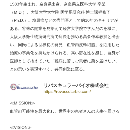
1983年生まれ。奈良県出身。奈良県立医科大学 卒業
（M.D.）、大阪大学大学院 医学系研究科 博士課程修了
（Ph.D.）。糖尿病などの専門医として約10年のキャリアが
ある。将来の開業を見据えて経営大学院で学んだのを機に、
大阪大学微生物病研究所で所長を務める髙倉伸幸教授と出会
い、同氏による世界初の発見「血管内皮幹細胞」を応用した
治療の事業化を持ちかけられる。高い潜在性を感じ、自身が
医師として抱えていた「難病に苦しむ患者に薬を届けたい」
との思いを実現すべく、共同創業に至る。
リバスキュラーバイオ株式会社
https://revascularbio.com/
≪MISSION≫
血管の可能性を最大化し、世界中の患者さんの人生へ届ける
≪VISION≫