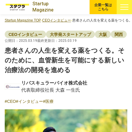
Startup
企業一覧は
Magazine
こちら
Startup Magazine TOP
CEOインタビュー
患者さんの人生を変える薬をつくる
すべての記事
CEOインタビュー
大学発スタートアップ
大阪
関西
注目スタートアップ
公開日：2025.03.19
最終更新日：2025.03.19
患者さんの人生を変える薬をつくる。そ
イベント・セミナー
のために、血管新生を可能にする新しい
治療法の開発を進める
特集記事
リバスキュラーバイオ株式会社
CEOインタビュー
代表取締役社長 大森 一生氏
CEO
インタビュー
医療
転職
大学発スタートアップ