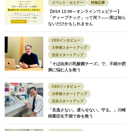
環境エネルギー
知財
研究者
研究開発
素材
脱炭素
転職
イベント・セミナー
特集記事
転職者インタビュー
【8/24 12:00～オンラインウェビナー】
「ディープテック」って何？——実は知ら
ないだけかもしれません
CEOインタビュー
大学発スタートアップ
注目スタートアップ
「そば由来の乳酸菌チーズ」で、不眠や肥
満に悩む人を救う
CEOインタビュー
大学発スタートアップ
注目スタートアップ
「見逃さない。遅らせない。守る。」川崎
病重症化予測で命を救う