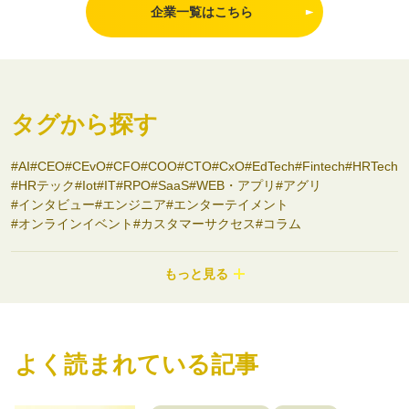
企業一覧はこちら
タグから探す
AI
CEO
CEvO
CFO
COO
CTO
CxO
EdTech
Fintech
HRTech
HRテック
Iot
IT
RPO
SaaS
WEB・アプリ
アグリ
インタビュー
エンジニア
エンターテイメント
オンラインイベント
カスタマーサクセス
コラム
コンサルティング
コンシューマーbiz
サステナビリティ
システム開発
シニアサービス
スタートアップ支援
セミナー
もっと見る
ディープテック
ナノテク
バイオ
フード
プロダクトマネージャー
ヘルスケア
ポストコンサル
マーケティング
モビリティ
ロボティクス
ワークライフバランス
不動産
事業開発
介護
副業
医療
医療・ヘルスケア
商社
よく読まれている記事
地域を盛り上げる
地方スタートアップ
地方創生
大学発スタートアップ
女性限定
宇宙
導入事例
小売
建設
採用
採用事例
教育・Edtech
新素材
物流
特集記事
環境