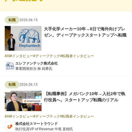
2026.06.15
転職
大手化学メーカー10年→8日で海外向けプレ
ゼン。ディープテックスタートアップへ転職
AI
インタビュー
ディープテック
転職者インタビュー
エレファンテック株式会社
事業開発担当 林 純希氏
2026.06.15
転職
【転職事例】メガバンク10年→入社2年で執
行役員へ。スタートアップ転職のリアル
AI
インタビュー
ディープテック
転職者インタビュー
株式会社スマートラウンド
執行役員VP of Revenue 中尾 直樹氏