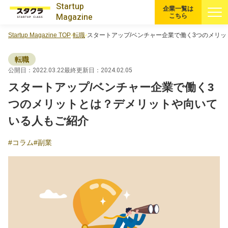
Startup
企業一覧は
Magazine
こちら
Startup Magazine TOP
転職
スタートアップ/ベンチャー企業で働く3つのメリ
すべての記事
転職
注目スタートアップ
公開日：2022.03.22
最終更新日：2024.02.05
スタートアップ/ベンチャー企業で働く3
イベント・セミナー
つのメリットとは？デメリットや向いて
いる人もご紹介
特集記事
コラム
副業
CEOインタビュー
転職
大学発スタートアップ